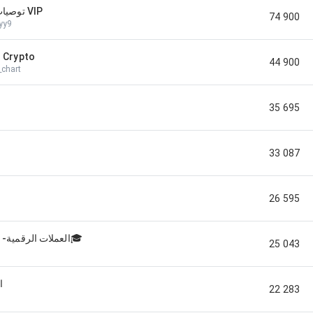
توصيات عملات رقمية VIP
74 900
yy9
 Crypto
44 900
_chart
35 695
33 087
26 595
🎓crypto_q8 -العملات الرقمية🎓
25 043
ا
22 283