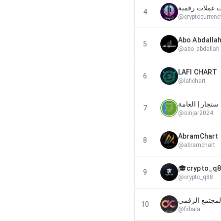
4
@
cryptocurrenc
Abo Abdallah
5
@
abo_abdallah
LAFI CHART
6
@
lafichart
سنجار | العامة
7
@
sinjar2024
AbramChart
8
@
abramchart
9
@
crypto_q88
لمجتمع الرقمي
10
@
fxbala