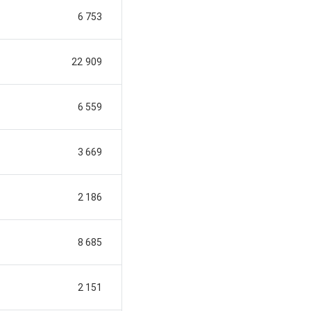
6 753
22 909
6 559
3 669
2 186
8 685
2 151