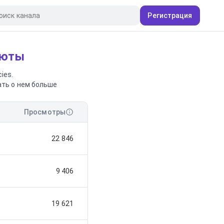
Регистрация
люты
ies.
ать о нем больше
Просмотры
22 846
9 406
19 621