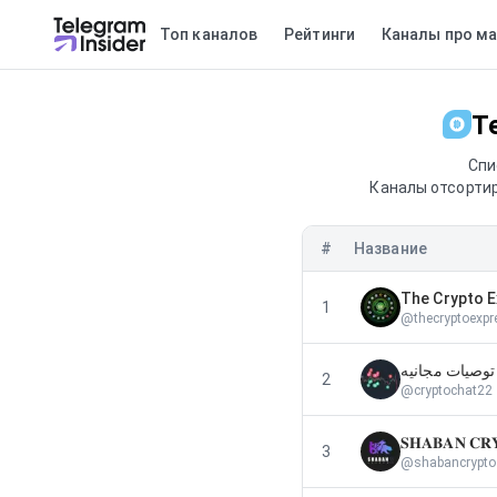
Топ каналов
Рейтинги
Каналы про ма
T
Спи
Каналы отсортир
#
Название
The Crypto 
1
@
thecryptoexpr
ماريا محللة ال
2
@
cryptochat22
𝐒𝐇𝐀𝐁𝐀𝐍 𝐂𝐑
3
@
shabancrypto