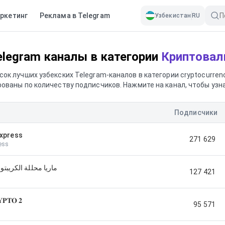
ркетинг
Реклама в Telegram
Узбекистан
RU
elegram каналы в категории
Криптова
сок лучших узбекских Telegram-каналов в категории cryptocurrenc
ованы по количеству подписчиков. Нажмите на канал, чтобы узн
Подписчики
Express
271 629
ess
كريبتو توصيات مجانيه
127 421
𝐏𝐓𝐎 𝟐
95 571