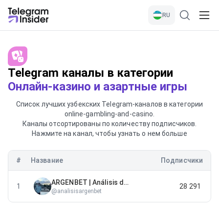
RU
Telegram каналы в категории
Онлайн-казино и азартные игры
Список лучших узбекских Telegram-каналов в категории
online-gambling-and-casino.
Каналы отсортированы по количеству подписчиков.
Нажмите на канал, чтобы узнать о нем больше
#
Название
Подписчики
П
Р
ARGENBET | Análisis deportivo
1
28 291
@
analisisargenbet