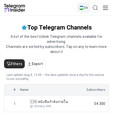
EN
Top Telegram Channels
A list of the best Uzbek Telegram channels available for
advertising.
Channels are sorted by subscribers. Tap on any to learn more
about it
Filters
Export
Last update: Aug 8, 13:00 – the data updates once a day for the service
to run smoothly
#
Name
Subscribers
🇨🇳 หนังจีนกำลังภายใน
1
54 300
@
chinese_444