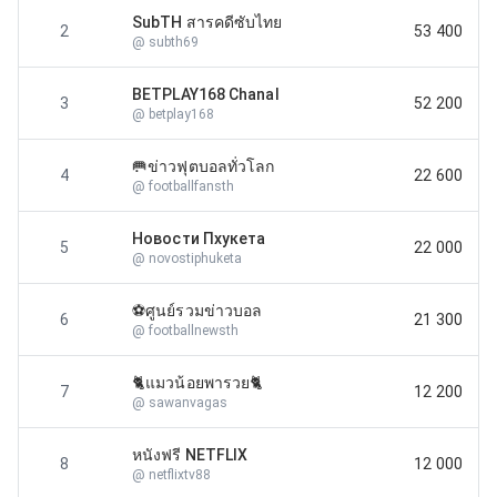
SubTH สารคดีซับไทย
2
53 400
@
subth69
BETPLAY168 Chanal
3
52 200
@
betplay168
🥅ข่าวฟุตบอลทั่วโลก
4
22 600
@
footballfansth
Новости Пхукета
5
22 000
@
novostiphuketa
⚽️ศูนย์รวมข่าวบอล
6
21 300
@
footballnewsth
🐈แมวน้อยพารวย🐈
7
12 200
@
sawanvagas
หนังฟรี NETFLIX
8
12 000
@
netflixtv88