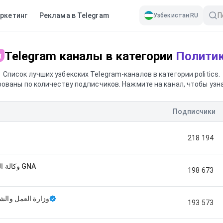
ркетинг
Реклама в Telegram
Узбекистан
RU
Telegram каналы в категории
Полити
Список лучших узбекских Telegram-каналов в категории politics.
ованы по количеству подписчиков. Нажмите на канал, чтобы узн
Подписчики
218 194
وكالة الخضراء الخبرية GNA
198 673
وزارة العمل والش
193 573