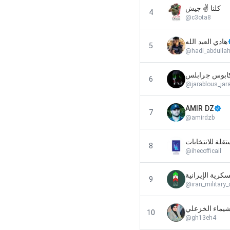
كلنا ✌️ جيش
4
@
c3ota8
هادي العبد الله
5
@
hadi_abdulla
ابوس جرابلس
6
@
jarablous_jar
AMIR DZ
7
@
amirdzb
8
@
ihecofficail
كرية الإيرانية
9
@
iran_military_
 شيماء الخزعلي
10
@
gh13eh4