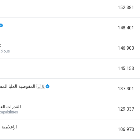
152 381
148 401
h
ك
146 903
ablous
145 153
المفوضية العليا المستقلة للانتخابات 🇮🇶
137 301
القدرات العس
129 337
capabilities
الإعلامية
106 973