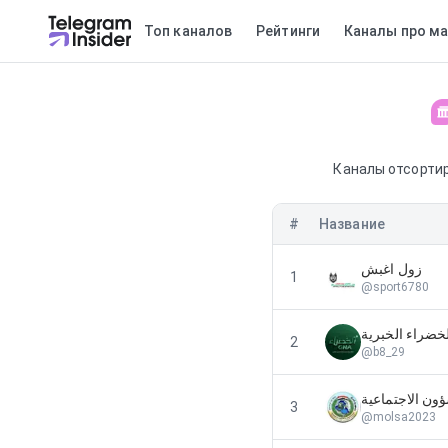
Топ каналов
Рейтинги
Каналы про ма
Каналы отсортир
#
Название
زول اغبش
1
@
sport6780
2
@
b8_29
ؤون الاجتماعية
3
@
molsa2023