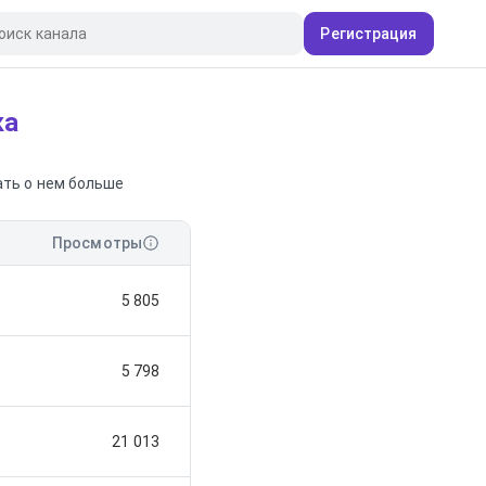
Регистрация
ка
ать о нем больше
Просмотры
5 805
5 798
21 013