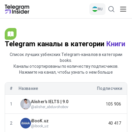
RU
Telegram каналы в категории
Книги
Список лучших узбекских Telegram-каналов в категории
books.
Каналы отсортированы по количеству подписчиков.
Нажмите на канал, чтобы узнать о нем больше
#
Название
Подписчики
П
Alisher’s IELTS | 9.0
1
105 906
Р
@
alisher_abduvohobov
iBooK.uz
2
40 417
@
ibook_uz