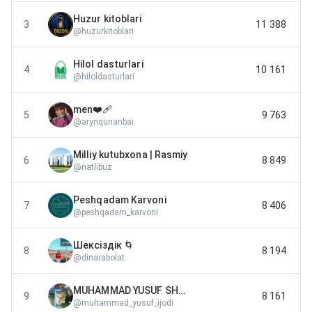
Huzur kitoblari
3
11 388
@
huzurkitoblari
Hilol dasturlari
4
10 161
@
hiloldasturlari
men❤️‍🩹
5
9 763
@
arynqunanbai
Milliy kutubxona | Rasmiy
6
8 849
@
natlibuz
Peshqadam Karvoni
7
8 406
@
peshqadam_karvoni
Шексіздік 🌀
8
8 194
@
dinarabolat
MUHAMMAD YUSUF SHE'RLARI
9
8 161
@
muhammad_yusuf_ijodi